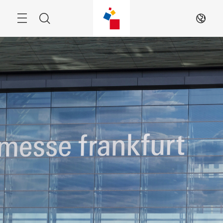
넘
김
메
검
KO
뉴
색